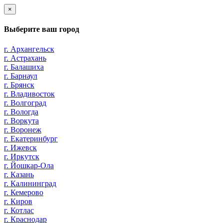
×
Выберите ваш город
г. Архангельск
г. Астрахань
г. Балашиха
г. Барнаул
г. Брянск
г. Владивосток
г. Волгоград
г. Вологда
г. Воркута
г. Воронеж
г. Екатеринбург
г. Ижевск
г. Иркутск
г. Йошкар-Ола
г. Казань
г. Калининград
г. Кемерово
г. Киров
г. Котлас
г. Краснодар