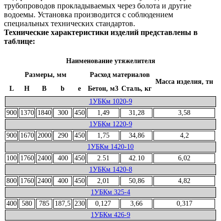
трубопроводов прокладываемых через болота и другие
водоемы. Установка производится с соблюдением
специальных технических стандартов.
Технические характеристики изделий представлены в
таблице:
Наименование утяжелителя
Размеры, мм
Расход материалов
Масса изделия, тн
L
H
B
b
e
Бетон, м3
Сталь, кг
1УБКм 1020-9
900
1370
1840
300
450
1,49
31,28
3,58
1УБКм 1220-9
900
1670
2000
290
450
1,75
34,86
4,2
1УБКм 1420-10
100
1760
2400
400
450
2.51
42.10
6,02
1УБКм 1420-8
800
1760
2400
400
450
2,01
50,86
4,82
1УБКм 325-4
400
580
785
187,5
230
0,127
3,66
0,317
1УБКм 426-9