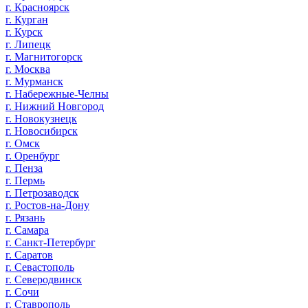
г. Красноярск
г. Курган
г. Курск
г. Липецк
г. Магнитогорск
г. Москва
г. Мурманск
г. Набережные-Челны
г. Нижний Новгород
г. Новокузнецк
г. Новосибирск
г. Омск
г. Оренбург
г. Пенза
г. Пермь
г. Петрозаводск
г. Ростов-на-Дону
г. Рязань
г. Самара
г. Санкт-Петербург
г. Саратов
г. Севастополь
г. Северодвинск
г. Сочи
г. Ставрополь