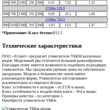
900
690
1100
250
300
0,55
7,62
1,32
1УБКм 529-9
900
760
1300
310
300
0,69
10,1
1,66
1УБКм 720-9
900
1030
1500
310
300
1,03
14,9
2,47
*Примечание: Класс бетона:
B12.5
Технические характеристики
ООО «Атлант» предлагает утяжелители УБКМ различных
видов. Модельный ряд отличается большим разнообразием.
Благодаря этому имеется возможность подобрать подходящие
утяжелители. Мы предлагаем удобные цены на собственную
продукцию. Модели в большинстве своем имеют
клиновидную форму. Утяжелители изготавливают
исключительно из тяжелого бетона.
Класс устойчивости к холодам – от F150 и выше;
Класс устойчивости к воздействию влаги – W4 и выше;
Проверка качества – по категории 1.
Приобрести утяжелители УБКм.