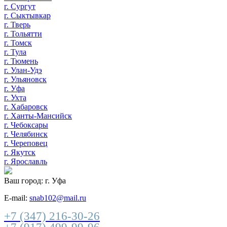
г. Сургут
г. Сыктывкар
г. Тверь
г. Тольятти
г. Томск
г. Тула
г. Тюмень
г. Улан-Удэ
г. Ульяновск
г. Уфа
г. Ухта
г. Хабаровск
г. Ханты-Мансийск
г. Чебоксары
г. Челябинск
г. Череповец
г. Якутск
г. Ярославль
Ваш город:
г. Уфа
E-mail:
snab102@mail.ru
+7 (347) 216-30-26