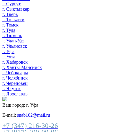
г. Сургут
г. Сыктывкар
г. Тверь
г. Тольятти
г. Томск
г. Тула
г. Тюмень
г. Улан-Удэ
г. Ульяновск
г. Уфа
г. Ухта
г. Хабаровск
г. Ханты-Мансийск
г. Чебоксары
г. Челябинск
г. Череповец
г. Якутск
г. Ярославль
Ваш город:
г. Уфа
E-mail:
snab102@mail.ru
+7 (347) 216-30-26