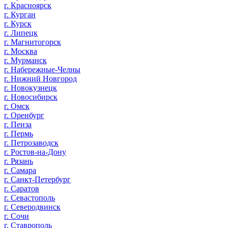
г. Красноярск
г. Курган
г. Курск
г. Липецк
г. Магнитогорск
г. Москва
г. Мурманск
г. Набережные-Челны
г. Нижний Новгород
г. Новокузнецк
г. Новосибирск
г. Омск
г. Оренбург
г. Пенза
г. Пермь
г. Петрозаводск
г. Ростов-на-Дону
г. Рязань
г. Самара
г. Санкт-Петербург
г. Саратов
г. Севастополь
г. Северодвинск
г. Сочи
г. Ставрополь