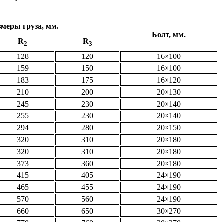
змеры груза, мм.
Болт, мм.
R
R
2
3
128
120
16×100
159
150
16×100
183
175
16×120
210
200
20×130
245
230
20×140
255
230
20×140
294
280
20×150
320
310
20×180
320
310
20×180
373
360
20×180
415
405
24×190
465
455
24×190
570
560
24×190
660
650
30×270