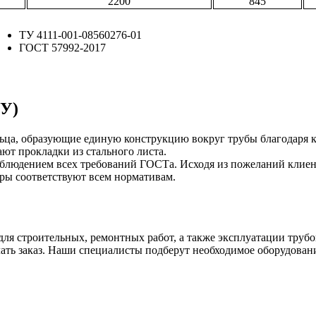
2200
845
ТУ 4111-001-08560276-01
ГОСТ 57992-2017
БУ)
ьца, образующие единую конструкцию вокруг трубы благодаря к
ют прокладки из стального листа.
облюдением всех требований ГОСТа. Исходя из пожеланий клиен
тры соответствуют всем нормативам.
для строительных, ремонтных работ, а также эксплуатации тру
елать заказ. Наши специалисты подберут необходимое оборудован