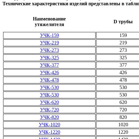
Технические характеристики изделий представлены в табли
Наименование
D трубы
утяжелителя
УЧК-159
159
УЧК-219
219
УЧК-273
273
УЧК-325
325
УЧК-377
377
УЧК-426
426
УЧК-478
478
УЧК-530
530
УЧК-530
530
УЧК-620
620
УЧК-720
720
УЧК-820
820
УЧК-1020
1020
УЧК-1220
1220