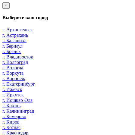
×
Выберите ваш город
г. Архангельск
г. Астрахань
г. Балашиха
г. Барнаул
г. Брянск
г. Владивосток
г. Волгоград
г. Вологда
г. Воркута
г. Воронеж
г. Екатеринбург
г. Ижевск
г. Иркутск
г. Йошкар-Ола
г. Казань
г. Калининград
г. Кемерово
г. Киров
г. Котлас
г. Краснодар